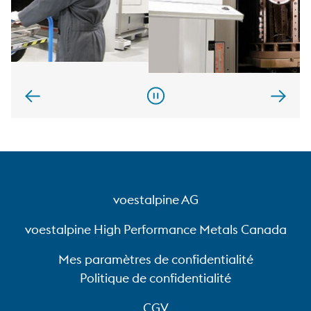
Brochure Duplex-TIGRAL
PDF, 1,06 MB
voestalpine AG
Duplex-VARIANTIC® Brochure
Brochure CROSAL®-Plus
voestalpine High Performance Metals Canada
PDF, 606 KB
PDF, 991 KB
Mes paramètres de confidentialité
Politique de confidentialité
CGV